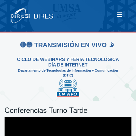
DIRESI
🔴🔵 TRANSMISIÓN EN VIVO 📡
CICLO DE WEBINARS Y FERIA TECNOLÓGICA
DÍA DE INTERNET
Departamento de Tecnologías de Información y Comunicación
(DTIC)
Conferencias Turno Tarde