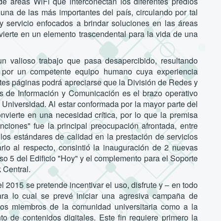
 de areas WiFi que interconectan los diferentes predios
 una de las más importantes del país, circulando por tal
 y servicio enfocados a brindar soluciones en las áreas
nvierte en un elemento trascendental para la vida de una
un valioso trabajo que pasa desapercibido, resultando
o por un competente equipo humano cuya experiencia
ntes páginas podrá apreciarse que la División de Redes y
s de Información y Comunicación es el brazo operativo
 Universidad. Al estar conformada por la mayor parte del
nvierte en una necesidad crítica, por lo que la premisa
nciones" fue la principal preocupación afrontada, entre
e los estándares de calidad en la prestación de servicios
ario al respecto, consintió la inauguración de 2 nuevas
so 5 del Edificio "Hoy" y el complemento para el Soporte
 Central.
 2015 se pretende incentivar el uso, disfrute y – en todo
ara lo cual se prevé iniciar una agresiva campaña de
 los miembros de la comunidad universitaria como a la
 de contenidos digitales. Este fin requiere primero la