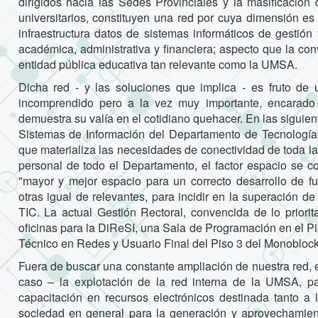
dirigidos hacia las Sedes Provinciales y la masificación
universitarios, constituyen una red por cuya dimensión es
infraestructura datos de sistemas informáticos de gestión
académica, administrativa y financiera; aspecto que la co
entidad pública educativa tan relevante como la UMSA.
Dicha red - y las soluciones que implica - es fruto de 
incomprendido pero a la vez muy importante, encarad
demuestra su valía en el cotidiano quehacer. En las siguie
Sistemas de Información del Departamento de Tecnología
que materializa las necesidades de conectividad de toda la
personal de todo el Departamento, el factor espacio se co
"mayor y mejor espacio para un correcto desarrollo de fu
otras igual de relevantes, para incidir en la superación d
TIC. La actual Gestión Rectoral, convencida de lo priorit
oficinas para la DiReSI, una Sala de Programación en el Pi
Técnico en Redes y Usuario Final del Piso 3 del Monoblock
Fuera de buscar una constante ampliación de nuestra red, el
caso – la explotación de la red interna de la UMSA, p
capacitación en recursos electrónicos destinada tanto a
sociedad en general para la generación y aprovechamiento